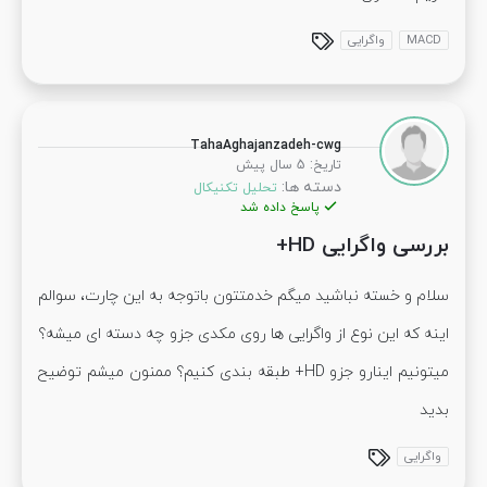
MACD
واگرایی
TahaAghajanzadeh-cwg
:
تاریخ
5 سال پیش
دسته ها:
تحلیل تکنیکال
پاسخ داده شد
بررسی واگرایی HD+
سلام و خسته نباشید میگم خدمتتون باتوجه به این چارت، سوالم
اینه که این نوع از واگرایی ها روی مکدی جزو چه دسته ای میشه؟
میتونیم اینارو جزو HD+ طبقه بندی کنیم؟ ممنون میشم توضیح
بدید
واگرایی