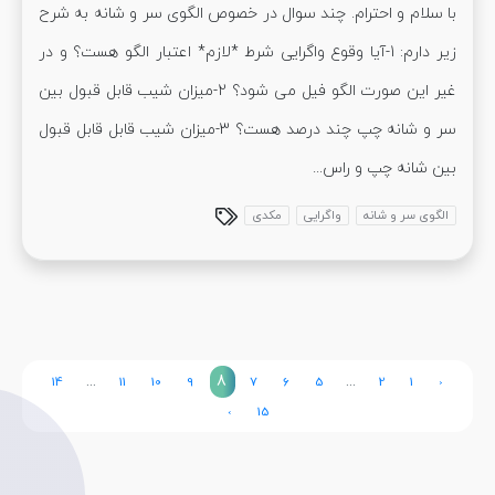
با سلام و احترام. چند سوال در خصوص الگوی سر و شانه به شرح
زیر دارم: 1-آیا وقوع واگرایی شرط *لازم* اعتبار الگو هست؟ و در
غیر این صورت الگو فیل می شود؟ 2-میزان شیب قابل قبول بین
سر و شانه چپ چند درصد هست؟ 3-میزان شیب قابل قابل قبول
بین شانه چپ و راس...
الگوی سر و شانه
واگرایی
مکدی
...
8
...
14
11
10
9
7
6
5
2
1
‹
›
15