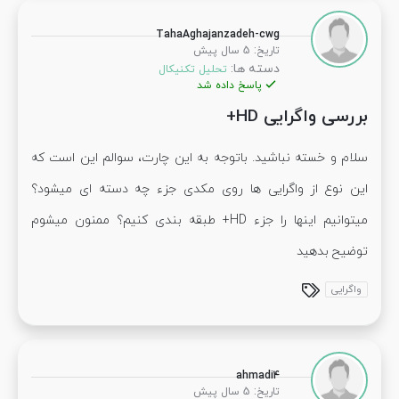
TahaAghajanzadeh-cwg
:
تاریخ
5 سال پیش
دسته ها:
تحلیل تکنیکال
پاسخ داده شد
بررسی واگرایی HD+
سلام و خسته نباشید. باتوجه به این چارت، سوالم این است که
این نوع از واگرایی ها روی مکدی جزء چه دسته ای میشود؟
میتوانیم اینها را جزء HD+ طبقه بندی کنیم؟ ممنون میشوم
توضیح بدهید
واگرایی
ahmadi4
:
تاریخ
5 سال پیش