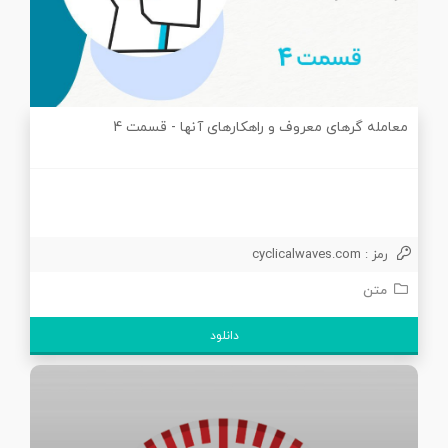
معامله گرهای معروف و راهکارهای آنها - قسمت 4
رمز : cyclicalwaves.com
متن
دانلود