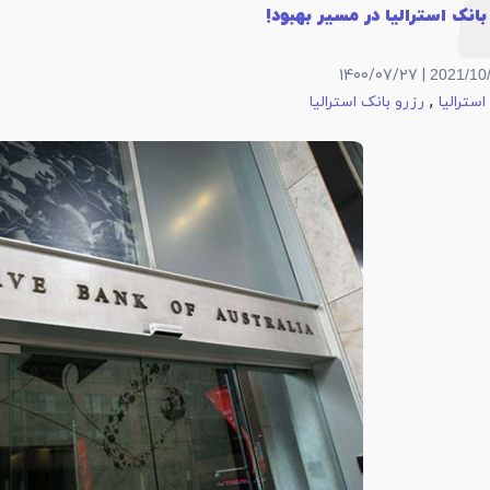
بانک استرالیا در مسیر بهبود!
| 1400/07/27
2021/10
,
استرالیا
رزرو بانک استرالیا