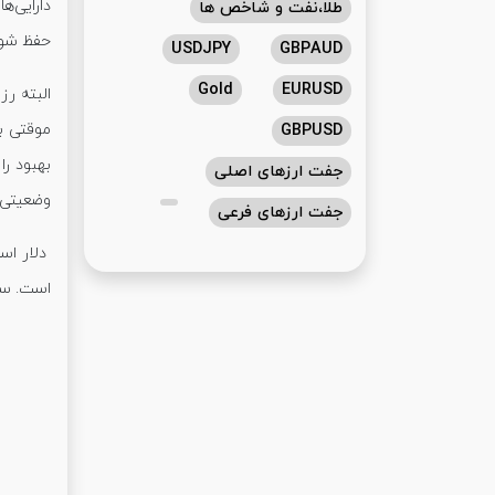
طلا،نفت و شاخص ها
حفظ شود. انتظار داریم که
USDJPY
GBPAUD
Gold
EURUSD
موقتی با
GBPUSD
بهبود ر
جفت ارزهای اصلی
وضعیتی 
جفت ارزهای فرعی
دلار است
است. سطح حمایت کل