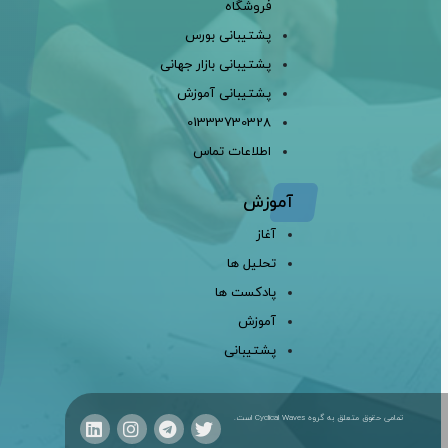
فروشگاه
پشتیبانی بورس
پشتیبانی بازار جهانی
پشتیبانی آموزش
01333730328
اطلاعات تماس
آموزش
آغاز
تحلیل ها
پادکست ها
آموزش
پشتیبانی
تمامی حقوق متعلق به گروه Cyclical Waves است.