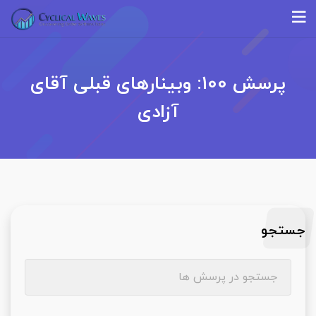
پرسش 100: وبینارهای قبلی آقای
آزادی
جستجو