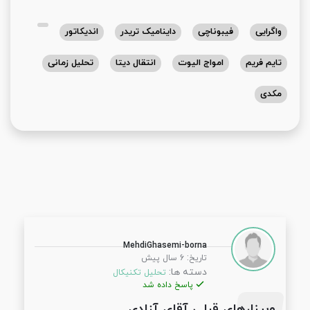
واگرایی
فیبوناچی
داینامیک تریدر
اندیکاتور
تایم فریم
امواج الیوت
انتقال دیتا
تحلیل زمانی
مکدی
MehdiGhasemi-borna
:
تاریخ
6 سال پیش
دسته ها:
تحلیل تکنیکال
پاسخ داده شد
وبینارهای قبلی آقای آزادی