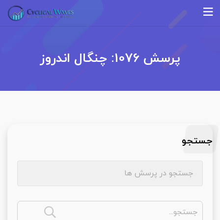
پرسش 1076: چنگال اندروز
جستجو