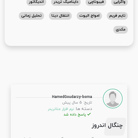
واگرایی
فیبوناچی
داینامیک تریدر
اندیکاتور
تایم فریم
امواج الیوت
انتقال دیتا
تحلیل زمانی
مکدی
HamedGoudarzy-borna
:
تاریخ
5 سال پیش
دسته ها:
نرم افزار متاتریدر
پاسخ داده شد
چنگال اندروز