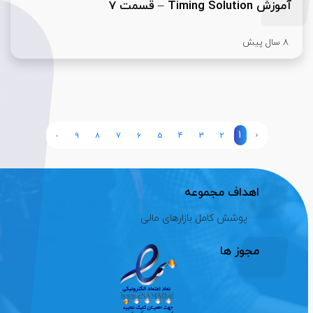
آموزش Timing Solution – قسمت 7
8 سال پیش
1
‹
›
9
8
7
6
5
4
3
2
اهداف مجموعه
پوشش کامل بازارهای مالی
مجوز ها