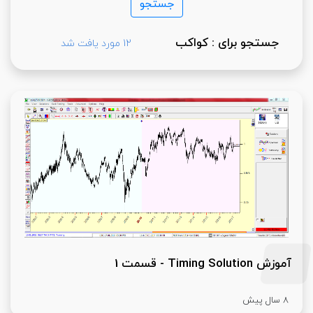
جستجو برای : کواکب
12 مورد یافت شد
آموزش Timing Solution - قسمت 1
8 سال پیش