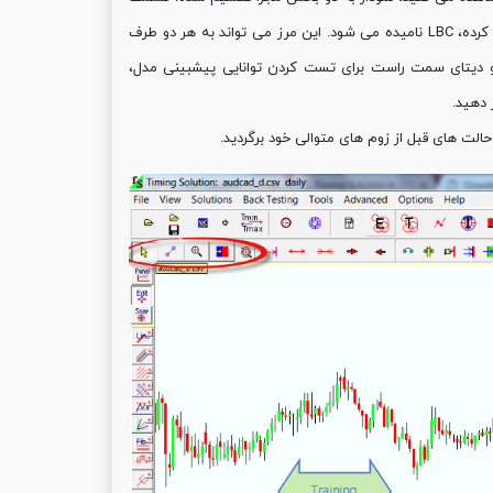
چپ نمودار یا training و سمت راست یا testing. خطی که این دو بخش را از هم جدا کرده، LBC نامیده می شود. این مرز می تواند به هر دو طرف
و دیتای سمت راست برای تست کردن توانایی پیشبینی مدل،