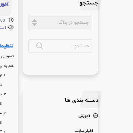
جستجو
آموزش ng Solution
/08
آست
تنظیما
تصویری ک
هم به بر
او
دک
دک
دسته بندی ها
کن
سو
آموزش
ک
اخبار سایت