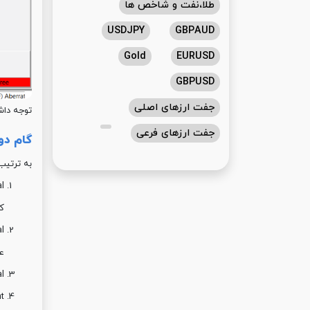
طلا،نفت و شاخص ها
USDJPY
GBPAUD
Gold
EURUSD
GBPUSD
جفت ارزهای اصلی
توجه داش
جفت ارزهای فرعی
گام دو
به ترتی
که
عب
val
 Right