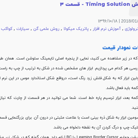
Timi - قسمت 3
| 1396/10/18
2018/01
,
,
,
,
,
,
رولوژی
آموزش نرم افزار
پاتریک میکولا
روش علمی گن
سیارات
کواکب
ت نمودار قیمت
ه در زیر مشاهده می کنید، نمایی از پنجره اصلی تایمینگ سلوشن است. همان طور که
رسی هر کدام می پردازیم. ابزار های مشخص شده در شکل به ترتیب از چپ به راست
لین ابزار که به شکل فلش زرد رنگ است، درواقع شکل استاندارد موس در این نرم اف
مه باید فعال باشد.
مه بعد، ابزار ترسیم پاره خط است. شما می توانید در هر قسمت از چارت که نیاز د
ید.
مین ابزار به شکل ذره بینی است با علامت مثبتی در درون آن. برای بزرگنمایی قسم
لیک چپ و درگ کردن آن به نقطه دلخواه می باشد.
آپشن چهارم Learning Border Cursor یا LBC نام دارد.