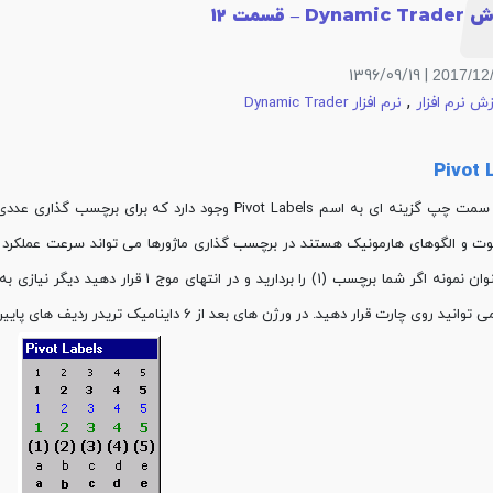
Dyn – قسمت 12
| 1396/09/19
2017/12
,
ش نرم افزار
نرم افزار Dynamic Trader
Pivot 
در منوی سمت چپ گزینه ای به اسم Pivot Labels وجود دا
یوت و الگوهای هارمونیک هستند در برچسب گذاری ماژورها می تواند سرعت عملکرد تح
ی چارت قرار دهید. در ورژن های بعد از 6 داینامیک تریدر ردیف های پایین برچسب گذاری با کلیک راست قابلیت ادیت کردن دارد.