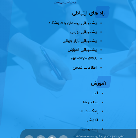
راه های ارتباطی
پشتیبانی پرسمان و فروشگاه
پشتیبانی بورس
پشتیبانی بازار جهانی
پشتیبانی آموزش
01333730328
اطلاعات تماس
آموزش
آغاز
تحلیل ها
پادکست ها
آموزش
پشتیبانی
تمامی حقوق متعلق به گروه Cyclical Waves است.