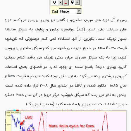
پس از آن دوره های مریخ، مشتری، و گاهی نیز زحل را بررسی می کنم. دوره
های سیارات بطی السیر (کند) اورانوس، نپتون و پولوتو به سیکل سالیانه
بسیار نزدیک است، بنابراین از آنها استفاده نمی کنم. درصورتی که تاریخچه
قیمت 30-40 ساله در اختیار دارید ، پیشنهاد می کنم سیکل مشتری را بررسی
کنید، زیرا به یک سیکل معروف میان مدتی نزدیک می باشد. کدام سیکلها
کاربرد بهتری دارند؟ پاسخ ساده ای وجود ندارد. در فصلهای بعدی اطلاعات
کاربردی بیشتری ارائه می گردد. به این مثال توجه کنید. تاریخچه قیمت Daw از
سال 1885 دانلود شده، و LBC در ابتدای سال 2008 قرار داده شده است.
اینطور به نظر می رسد که سیکل خورشید مرکز مریخ در کل سال 2008 عملکرد
خوبی داشته است. تصویر زیر را مشاهده کنید (منحنی قرمز رنگ)