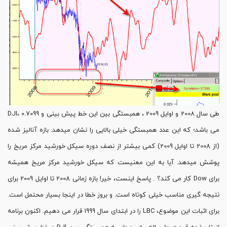
طی سال 2008 و اوایل 2009 ، همبستگی بین این خط پیش بینی و DJI، 0.7099
می باشد؛ که این عدد همبستگی خیلی بالایی را نشان میدهد. بازه آنالیز شده
(از 2008 تا اوایل 2009) کمی بیشتر از نصف دوره سیکل خورشید مرکز مریخ را
پوشش میدهد. آیا به این معنیست که سیکل خورشید مرکز مریخ همیشه
برای Dow کار می کند؟ . پاسخ اینست، خیر! بازه زمانی 2008 تا اوایل 2009 برای
نتیجه گیری مناسب خیلی کوتاه است. و بروز خطا در اینجا بسیار محتمل است.
برای اثبات این موضوع، LBC را در ابتدای سال 1999 قرار می دهیم. اکنون برنامه