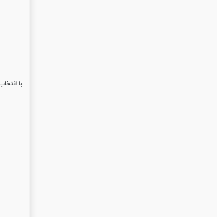
با انتخاب سیکل Mercury synodic به روش ذکر شده،