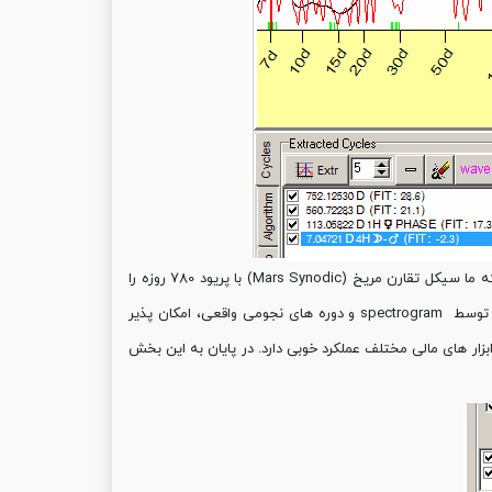
مثلا در تصویر بالا نمودار spectrogram یک قله روی سیکل 752 روز را نشان میدهد، حال آنکه ما سیکل تقارن مریخ (Mars Synodic) با پریود 780 روزه را
داریم. سیکلهای نجومی نامنطم می باشند بنابراین کمی اختلاف بین دوره های بدست آمده توسط spectrogram و دوره های نجومی واقعی، امکان پذیر
ین سیکل اکثرا برای ابزار های مالی مختلف عملکرد خوبی دارد. در پایان به این بخش