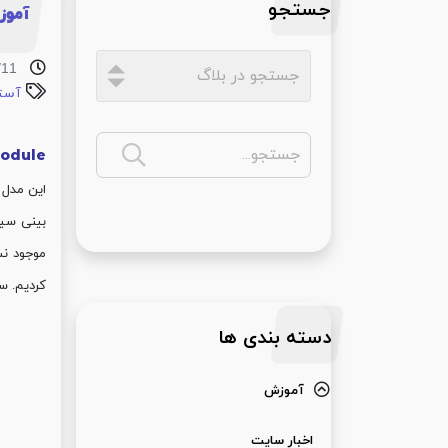
جستجو
آموزش ng Solution
/11
آست
module
این مدل 
کردیم. سپس "Advanced"->"Turbo Astro" را انتخاب می کنیم. در این لحظه سیکل 
دسته بندی ها
آموزش
اخبار سایت