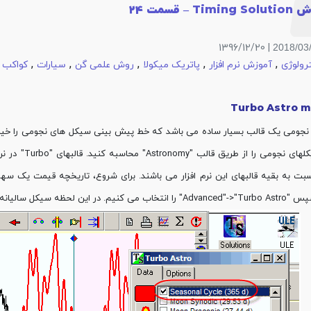
Timi – قسمت 24
| 1396/12/20
2018/03
,
,
,
,
,
,
رولوژی
آموزش نرم افزار
پاتریک میکولا
روش علمی گن
سیارات
کواکب
Turbo Astro 
نجومی یک قالب بسیار ساده می باشد که خط پیش بینی سیکل های نجومی را خی
بینی سیکلهای 
سالیانه (سیکل خورشید) برای شاخص S&P نمایش داده می شود.