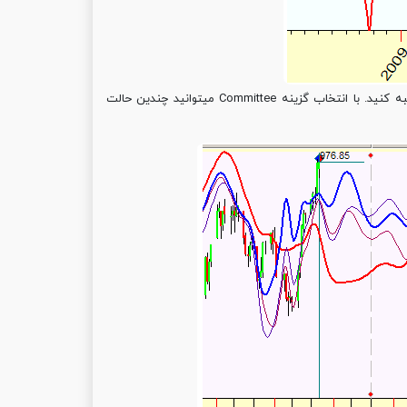
حالا کمی فراتر بروید، سعی کنید خطوط پیش بینی را بصورت گروهی (Committee) محاسبه کنید. با انتخاب گزینه Committee میتوانید چندین حالت