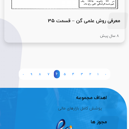
معرفی روش علمی گن – قسمت 35
8 سال پیش
6
›
9
8
7
5
4
3
2
1
‹
اهداف مجموعه
پوشش کامل بازارهای مالی
مجوز ها