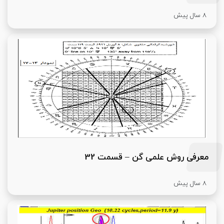
8 سال پیش
معرفی روش علمی گن – قسمت 32
8 سال پیش