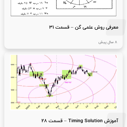
معرفی روش علمی گن – قسمت 31
8 سال پیش
آموزش Timing Solution – قسمت 28