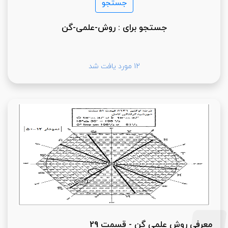
جستجو برای : روش-علمی-گن
12 مورد یافت شد
معرفی روش علمی گن - قسمت 29