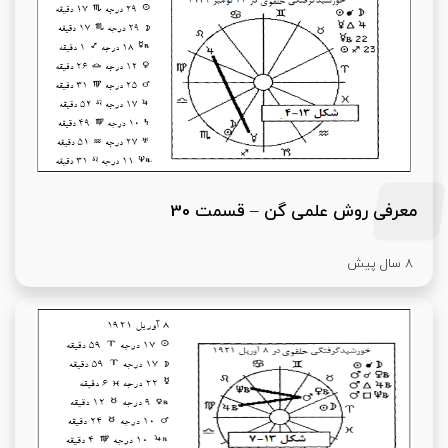
معرفی روش علمی گن – قسمت 30
8 سال پیش